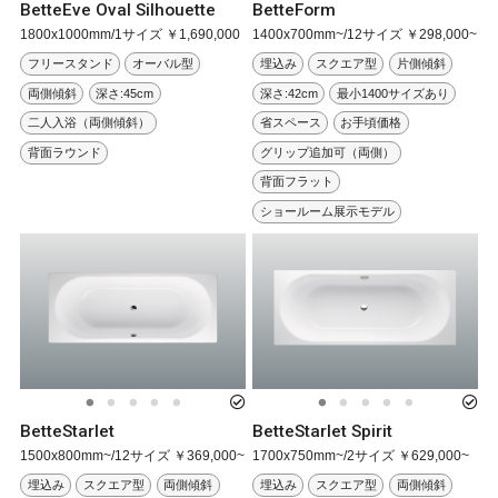
BetteEve Oval Silhouette
BetteForm
1800x1000mm/1サイズ ￥1,690,000
1400x700mm~/12サイズ ￥298,000~
フリースタンド
オーバル型
埋込み
スクエア型
片側傾斜
両側傾斜
深さ:45cm
深さ:42cm
最小1400サイズあり
二人入浴（両側傾斜）
省スペース
お手頃価格
背面ラウンド
グリップ追加可（両側）
背面フラット
ショールーム展示モデル
BetteStarlet
BetteStarlet Spirit
1500x800mm~/12サイズ ￥369,000~
1700x750mm~/2サイズ ￥629,000~
埋込み
スクエア型
両側傾斜
埋込み
スクエア型
両側傾斜