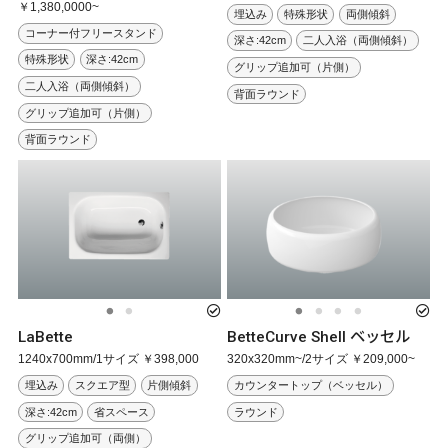
￥1,380,0000~
埋込み
特殊形状
両側傾斜
コーナー付フリースタンド
深さ:42cm
二人入浴（両側傾斜）
特殊形状
深さ:42cm
グリップ追加可（片側）
二人入浴（両側傾斜）
背面ラウンド
グリップ追加可（片側）
背面ラウンド
LaBette
BetteCurve Shell ベッセル
1240x700mm/1サイズ ￥398,000
320x320mm~/2サイズ ￥209,000~
埋込み
スクエア型
片側傾斜
カウンタートップ（ベッセル）
深さ:42cm
省スペース
ラウンド
グリップ追加可（両側）