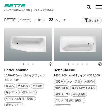
ベッテ日本総輸入代理店｜バステック株式会社
23
BETTE（ベッテ）：
bette
絞り込み
BetteBambino
BetteClassic
1570x650mm~/2タイプ,2サイズ
1400x700mm~/14サイズ ￥329,000~
￥498,000~
埋込み
スクエア型
片側傾斜
埋込み
特殊形状
片側傾斜
深さ:45cm
最小1400サイズあり
深さ:42cm
省スペース
省スペース
お手頃価格
グリップ追加可（片側）
グリップ追加可（両側）
背面フラット