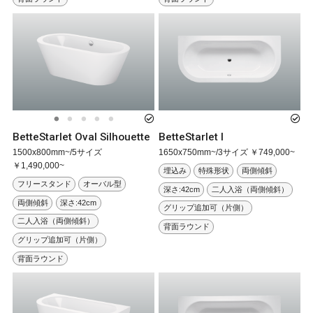
BetteStarlet Oval Silhouette
BetteStarlet I
1500x800mm~/5サイズ
1650x750mm~/3サイズ ￥749,000~
￥1,490,000~
埋込み
特殊形状
両側傾斜
フリースタンド
オーバル型
深さ:42cm
二人入浴（両側傾斜）
両側傾斜
深さ:42cm
グリップ追加可（片側）
二人入浴（両側傾斜）
背面ラウンド
グリップ追加可（片側）
背面ラウンド