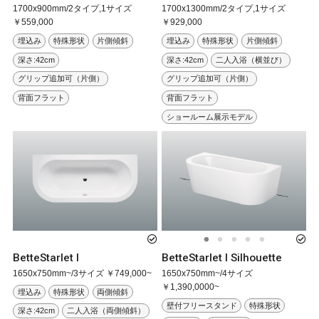
1700x900mm/2タイプ,1サイズ
1700x1300mm/2タイプ,1サイズ
￥559,000
￥929,000
埋込み
特殊形状
片側傾斜
埋込み
特殊形状
片側傾斜
深さ:42cm
深さ:42cm
二人入浴（横並び）
グリップ追加可（片側）
グリップ追加可（片側）
背面フラット
背面フラット
ショールーム展示モデル
BetteStarlet I
BetteStarlet I Silhouette
1650x750mm~/3サイズ ￥749,000~
1650x750mm~/4サイズ
￥1,390,0000~
埋込み
特殊形状
両側傾斜
壁付フリースタンド
特殊形状
深さ:42cm
二人入浴（両側傾斜）