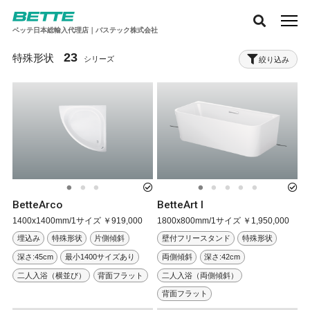
ベッテ日本総輸入代理店｜バステック株式会社
23
特殊形状
絞り込み
BetteArco
BetteArt I
1400x1400mm/1サイズ ￥919,000
1800x800mm/1サイズ ￥1,950,000
埋込み
特殊形状
片側傾斜
壁付フリースタンド
特殊形状
深さ:45cm
最小1400サイズあり
両側傾斜
深さ:42cm
二人入浴（横並び）
背面フラット
二人入浴（両側傾斜）
背面フラット