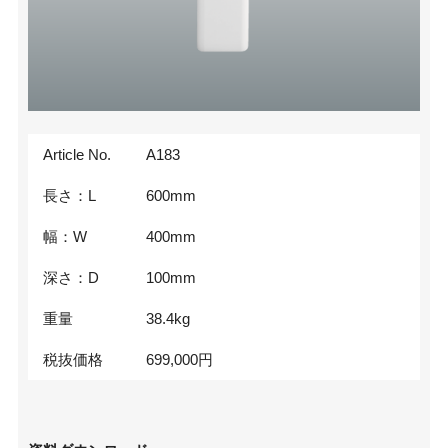
Article No.
A183
長さ：L
600
mm
幅：W
400
mm
深さ：D
100
mm
重量
38.4
kg
税抜価格
699,000
円