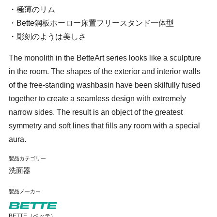
・極薄のリム
・Bette鋼板ホーロー床置フリースタンド一体型
・彫刻のようは美しさ
The monolith in the BetteArt series looks like a sculpture
in the room. The shapes of the exterior and interior walls
of the free-standing washbasin have been skilfully fused
together to create a seamless design with extremely
narrow sides. The result is an object of the greatest
symmetry and soft lines that fills any room with a special
aura.
製品カテゴリー
洗面器
製品メーカー
BETTE（ベッテ）