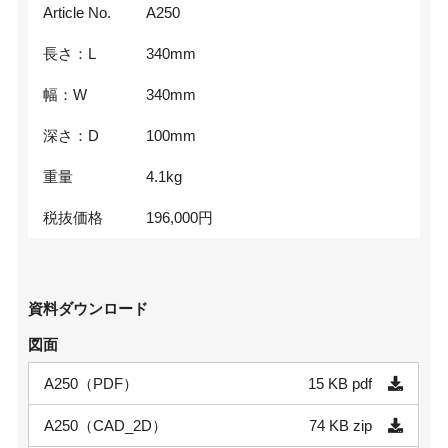
Article No.
A250
長さ：L
340
mm
幅：W
340
mm
深さ：D
100
mm
重量
4.1
kg
税抜価格
196,000
円
資料ダウンロード
図面
A250（PDF）
15 KB
pdf
A250（CAD_2D）
74 KB
zip