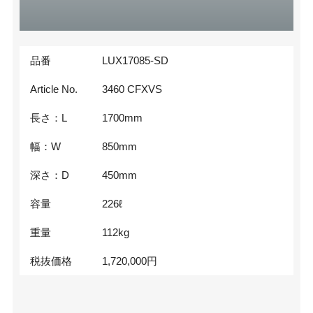
品番
LUX17085-SD
Article No.
3460 CFXVS
長さ：L
1700
mm
幅：W
850
mm
深さ：D
450
mm
容量
226
ℓ
重量
112
kg
税抜価格
1,720,000
円