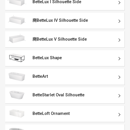
BetteLux I Silhouette Side
廃BetteLux IV Silhouette Side
廃BetteLux V Silhouette Side
BetteLux Shape
BetteArt
BetteStarlet Oval Silhouette
BetteLoft Ornament