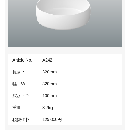
Article No.
A242
長さ：L
320
mm
幅：W
320
mm
深さ：D
100
mm
重量
3.7
kg
税抜価格
129,000
円