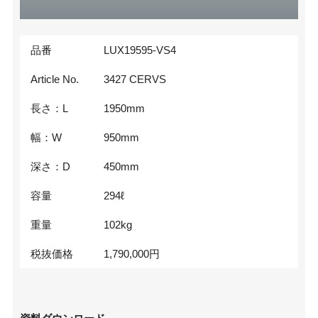
品番
LUX19595-VS4
Article No.
3427 CERVS
長さ：L
1950
mm
幅：W
950
mm
深さ：D
450
mm
容量
294
ℓ
重量
102
kg
税抜価格
1,790,000
円