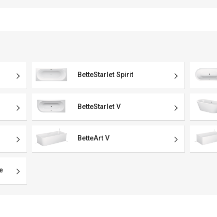
BetteStarlet Spirit
BetteStarlet V
BetteArt V
e