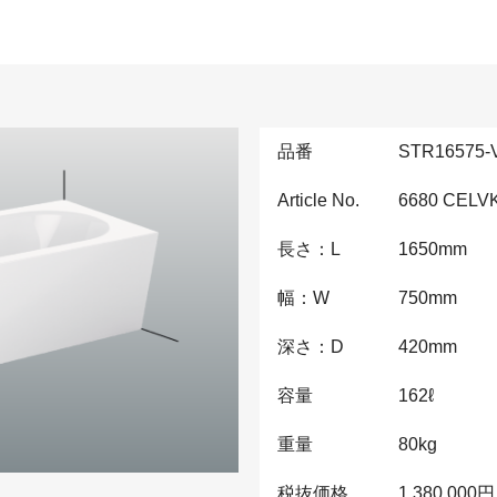
品番
STR16575-
Article No.
6680 CELV
長さ：L
1650
mm
幅：W
750
mm
深さ：D
420
mm
容量
162
ℓ
重量
80
kg
税抜価格
1,380,000
円