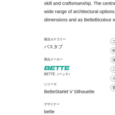
skill and craftsmanship. The centra
wide range of architectural options,
dimensions and as BetteBicolour wit
製品カテゴリー
バスタブ
製品メーカー
深
BETTE（ベッテ）
シリーズ
BetteStarlet V Silhouette
デザイナー
bette