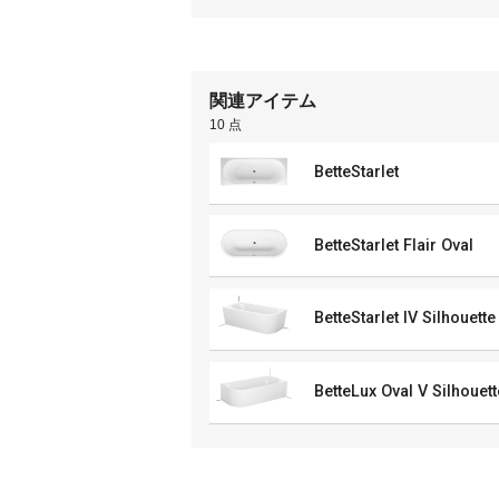
関連アイテム
10 点
BetteStarlet
BetteStarlet Flair Oval
BetteStarlet IV Silhouette
BetteLux Oval V Silhouett